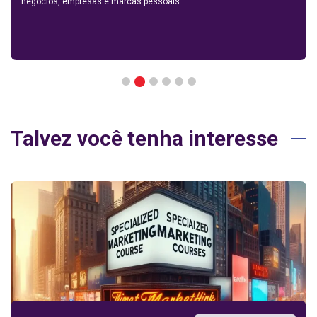
negócios, empresas e marcas pessoais...
2
1
3
4
5
6
Talvez você tenha interesse